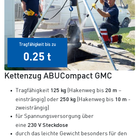
Tragfähigkeit bis zu
0.25 t
Kettenzug ABUCompact GMC
125 kg
20 m
Tragfähigkeit
(Hakenweg bis
–
250 kg
10 m
einsträngig) oder
(Hakenweg bis
-
zweisträngig)
für Spannungsversorgung über
230 V
Steckdose
eine
durch das leichte Gewicht besonders für den