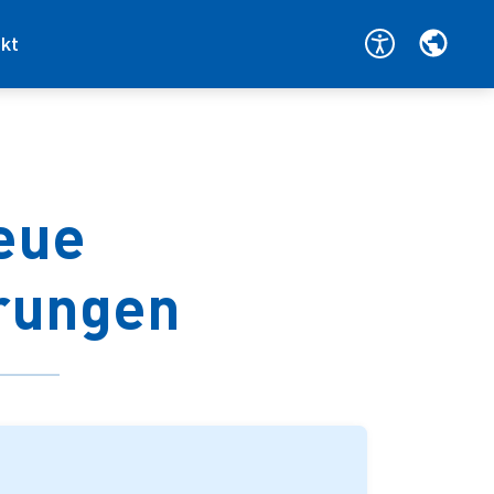
kt
neue
rungen