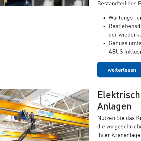
Bestandteil des P
Wartungs- un
Restlebensd
der wiederk
Genuss umfan
ABUS Inklusi
weiterlesen
Elektrisch
Anlagen
Nutzen Sie das 
die vorgeschrieb
Ihrer Krananlagen