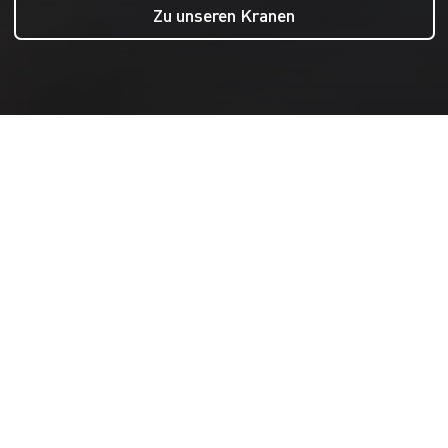
Zu unseren Kranen
FINDEN SIE IHREN PASSENDEN
KRAN
Laufkrane
Hängebahnsysteme
Schwenkkrane
Leichtportalkrane