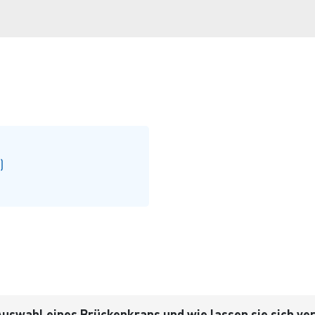
)
 Auswahl eines Brückenkrans und wie lassen sie sich v