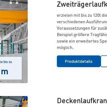
Zweiträgerlauf
erzielen mit bis zu 120t di
verschiedenen Ausführung
Voraussetzungen für zusä
Beispiel größere Tragfäh
sowie ein erweitertes Sp
möglich.
Produktdetails
e bis zu
 m
Deckenlaufkra