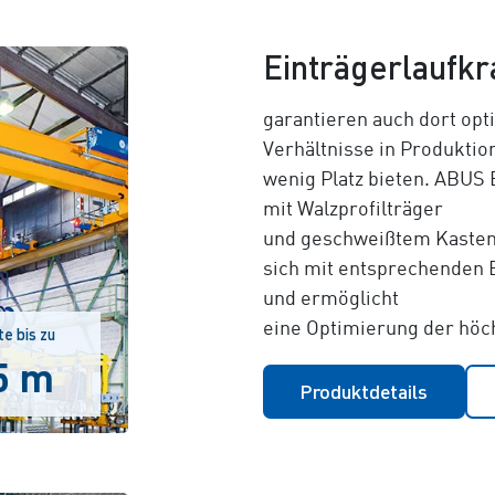
Einträgerlaufk
garantieren auch dort opt
Verhältnisse in Produkti
wenig Platz bieten. ABUS 
mit Walzprofilträger
und geschweißtem Kastent
sich mit entsprechenden E
und ermöglicht
eine Optimierung der höc
e bis zu
5 m
Produktdetails