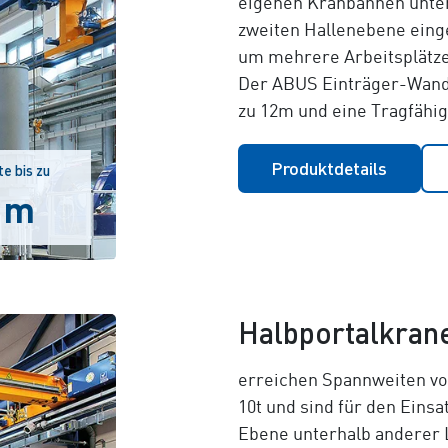
eigenen Kranbahnen unter
zweiten Hallenebene einge
um mehrere Arbeitsplätze
Der ABUS Einträger-Wandl
zu 12m und eine Tragfähigk
Produktdetails
e bis zu
 m
Halbportalkran
erreichen Spannweiten von
10t und sind für den Einsa
Ebene unterhalb anderer L