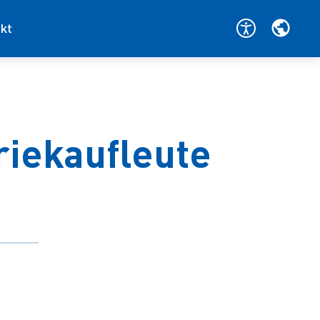
kt
riekaufleute