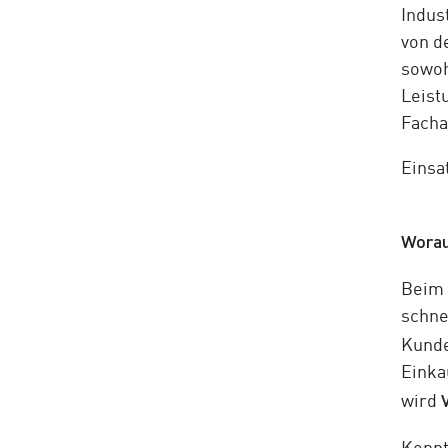
Indus
von d
sowoh
Leist
Facha
Einsa
Worau
Beim 
schne
Kunde
Einka
wird