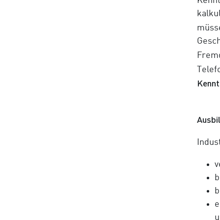
Kennt
kalku
müsse
Gesch
Fremd
Telef
Kennt
Ausbi
Indust
v
b
b
e
u