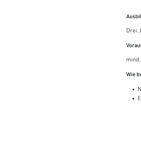
Ausbi
Drei 
Vorau
mind.
Wie b
N
E