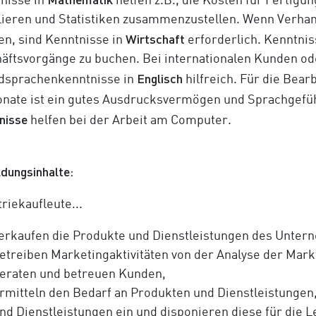
nisse in
helfen z.B., die Kosten für Fertigu
lieren und Statistiken zusammenzustellen. Wenn Verhan
Wirtschaft
n, sind Kenntnisse in
erforderlich. Kenntni
äftsvorgänge zu buchen. Bei internationalen Kunden od
Englisch
sprachenkenntnisse in
hilfreich. Für die Bear
onate ist ein gutes Ausdrucksvermögen und Sprachgefüh
nisse
helfen bei der Arbeit am Computer.
ldungsinhalte:
riekaufleute...
erkaufen die Produkte und Dienstleistungen des Unter
etreiben Marketingaktivitäten von der Analyse der Mark
eraten und betreuen Kunden,
rmitteln den Bedarf an Produkten und Dienstleistungen,
nd Dienstleistungen ein und disponieren diese für die L