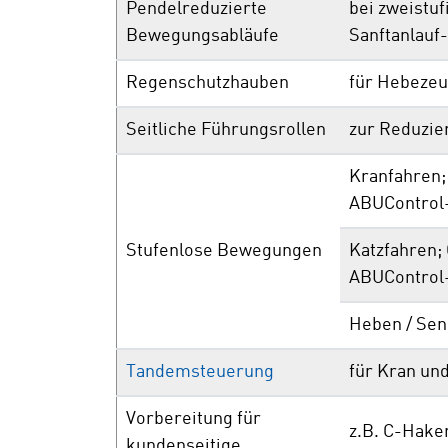
Pendelreduzierte
bei zweistuf
Bewegungsabläufe
Sanftanlauf
Regenschutzhauben
für Hebezeu
Seitliche Führungsrollen
zur Reduzie
Kranfahren;
ABUControl
Stufenlose Bewegungen
Katzfahren;
ABUControl
Heben / Se
Tandemsteuerung
für Kran un
Vorbereitung für
z.B. C-Haken
kundenseitige