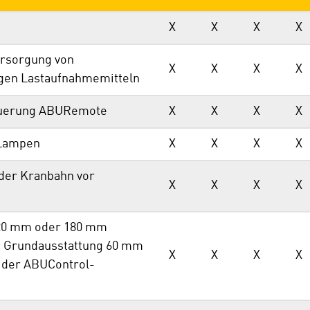
X
X
X
X
rsorgung von
X
X
X
X
gen Lastaufnahmemitteln
euerung ABURemote
X
X
X
X
Lampen
X
X
X
X
der Kranbahn vor
X
X
X
X
120 mm oder 180 mm
; Grundausstattung 60 mm
X
X
X
X
 der ABUControl-