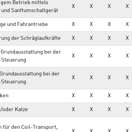
igem Betrieb mittels
X
X
X
X
- und Sanftumschaltgerät
ge und Fahrantriebe
X
X
X
X
rung der Schräglaufkräfte
X
X
X
X
 Grundausstattung bei der
X
X
X
X
-Steuerung
 Grundausstattung bei der
X
X
X
X
-Steuerung
nken
X
X
X
X
d/oder Katze
X
X
X
X
 für den Coil-Transport,
X
X
X
X