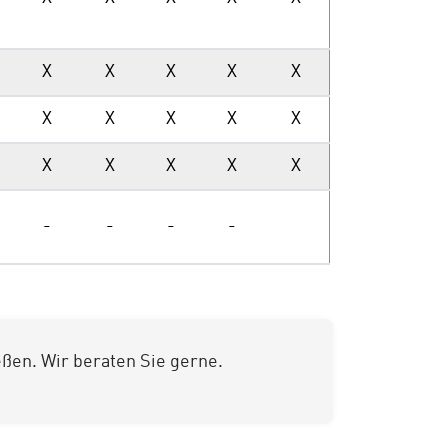
X
X
X
X
X
X
X
X
X
X
X
X
X
X
X
-
-
-
-
ßen. Wir beraten Sie gerne.