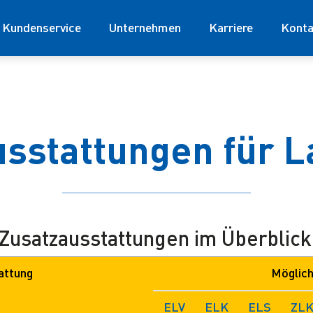
Kundenservice
Unternehmen
Karriere
Konta
sstattungen für 
 Zusatzausstattungen im Überblick
attung
Möglich
ELV
ELK
ELS
ZL