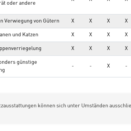
ät oder andere
en Verwiegung von Gütern
X
X
X
X
anen und Katzen
X
X
X
X
appenverriegelung
X
X
X
X
onders günstige
-
-
X
-
ng
zausstattungen können sich unter Umständen ausschlie