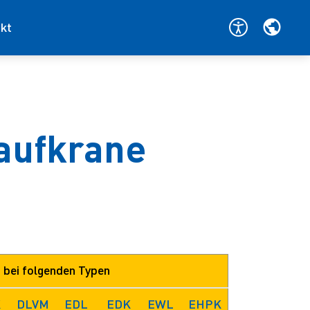
kt
Laufkrane
 bei folgenden Typen
K
DLVM
EDL
EDK
EWL
EHPK